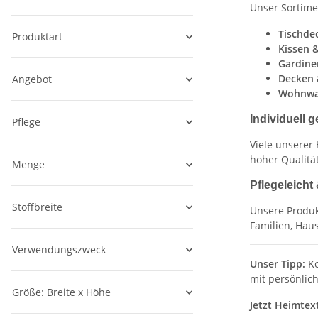
Unser Sortime
Tischde
Produktart
Kissen 
Gardine
Decken 
Angebot
Wohnwag
Individuell g
Pflege
Viele unserer
hoher Qualitä
Menge
Pflegeleicht 
Stoffbreite
Unsere Produk
Familien, Haus
Verwendungszweck
Unser Tipp:
Ko
mit persönlic
Größe: Breite x Höhe
Jetzt Heimtex