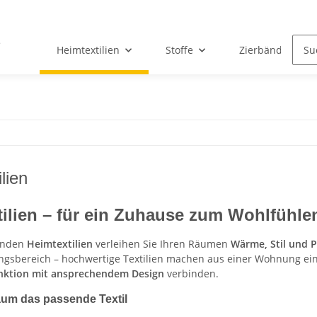
Heimtextilien
Stoffe
Zierbänder & Sp
lien
ilien – für ein Zuhause zum Wohlfühle
enden
Heimtextilien
verleihen Sie Ihren Räumen
Wärme, Stil und P
ngsbereich – hochwertige Textilien machen aus einer Wohnung ein 
unktion mit ansprechendem Design
verbinden.
aum das passende Textil