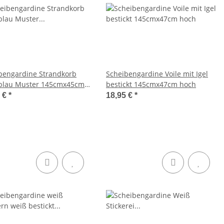
bengardine Strandkorb
Scheibengardine Voile mit Igel
blau Muster 145cmx45cm
bestickt 145cmx47cm hoch
0 €
*
18,95 €
*