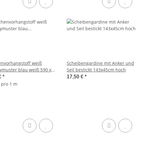
envorhangstoff weiß
Scheibengardine mit Anker und
eymuster blau weiß 590 x
Seil bestickt 143x45cm hoch
€
*
17,50 €
*
€ pro 1 m