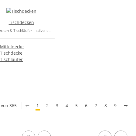
Tischdecken
cken & Tischläufer – stilvolle...
Mitteldecke
Tischdecke
Tischläufer
0 von 365
1
2
3
4
5
6
7
8
9