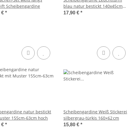
eift Scheibengardine
blau natur bestickt 140x45cm
hoch
5 €
*
17,90 €
*
bengardine natur bestickt
Scheibengardine Weiß Stickerei
uster 155cm-63cm hoch
silbergrau-türkis 160×62 cm
0 €
*
15,80 €
*