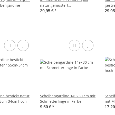
eibengardine
natur gemustert
gestr
Scheibengardine
29,95 €
*
29,9
ne bestickt natur
Scheibengardine 149×30 cm mit
Schei
55cm-34cm hoch
Schmetterlinge in Farbe
mit M
9,50 €
*
17,2