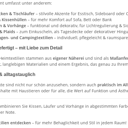
nt umfasst unter anderem:
cken & Tischläufer
– stilvolle Akzente für Esstisch, Sideboard oder
& Kissenhüllen
– für mehr Komfort auf Sofa, Bett oder Bank
n & Vorhänge
– funktional und dekorativ, für Lichtregulierung & Si
& Plaids
– zum Einkuscheln, als Tagesdecke oder dekorativer Hing
en- und Campingtextilien
– individuell, pflegeleicht & raumspar
efertigt – mit Liebe zum Detail
 Heimtextilien stammen aus
eigener Näherei
und sind als
Maßanfer
t, langlebigen Materialien und einem Ergebnis, das genau zu Ihre
& alltagstauglich
te sind nicht nur schön anzusehen, sondern auch
praktisch im Al
halte mit Haustieren oder für alle, die Wert auf Funktion und Ästhe
mbinieren Sie Kissen, Läufer und Vorhänge in abgestimmten Farb
her Note.
tilien entdecken
– für mehr Behaglichkeit und Stil in jedem Raum!