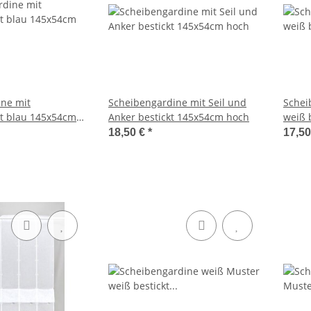
ne mit
Scheibengardine mit Seil und
Schei
t blau 145x54cm
Anker bestickt 145x54cm hoch
weiß 
hoch
18,50 €
*
17,5