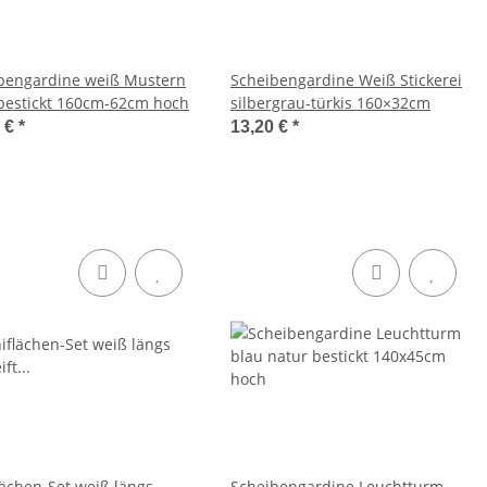
bengardine weiß Mustern
Scheibengardine Weiß Stickerei
bestickt 160cm-62cm hoch
silbergrau-türkis 160×32cm
0 €
*
13,20 €
*
lächen-Set weiß längs
Scheibengardine Leuchtturm