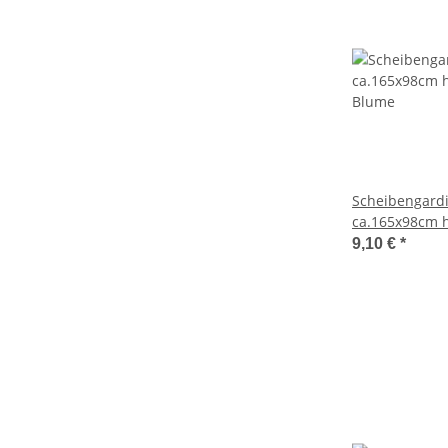
Scheibengard
ca.165x98cm 
Blume
9,10 €
*