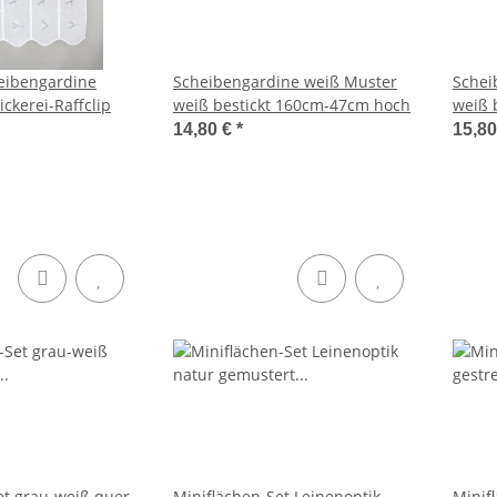
eibengardine
Scheibengardine weiß Muster
Schei
ickerei-Raffclip
weiß bestickt 160cm-47cm hoch
weiß 
14,80 €
*
15,8
et grau-weiß quer
Miniflächen-Set Leinenoptik
Minif