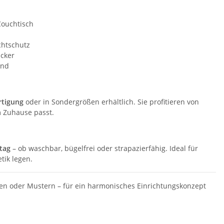
 Couchtisch
chtschutz
ucker
end
tigung
oder in Sondergrößen erhältlich. Sie profitieren von
m Zuhause passt.
ltag
– ob waschbar, bügelfrei oder strapazierfähig. Ideal für
tik legen.
en oder Mustern – für ein harmonisches Einrichtungskonzept