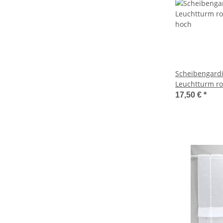
Scheibengardi
Leuchtturm ro
hoch
17,50 €
*