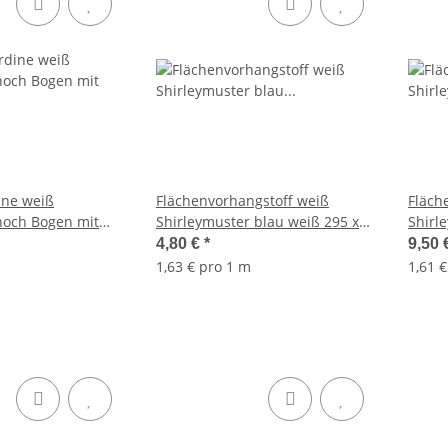
ine weiß
Flächenvorhangstoff weiß
Fläch
hoch Bogen mit
Shirleymuster blau weiß 295 x
Shirl
74cm
74cm
4,80 €
*
9,50 
1,63 € pro 1 m
1,61 