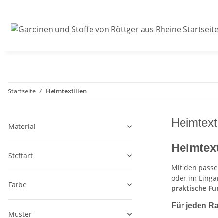
Startseite
Heimtextilien
Heimtexti
Material
Heimtext
Stoffart
Mit den pass
oder im Einga
Farbe
praktische F
Für jeden R
Muster