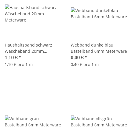
Haushaltsband schwarz
Webband dunkelblau
Wäscheband 20mm
Bastelband 6mm Meterware
Meterware
1,10 €
*
0,40 €
*
1,10 € pro 1 m
0,40 € pro 1 m