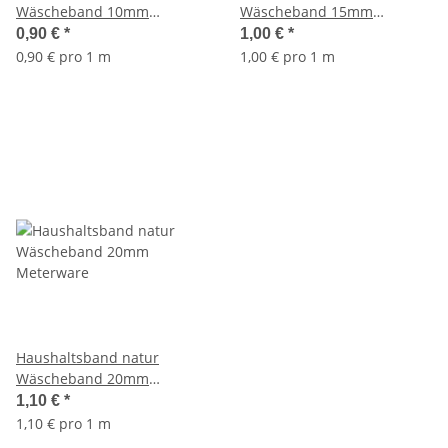
Wäscheband 10mm
Wäscheband 15mm
Meterware
Meterware
0,90 €
*
1,00 €
*
0,90 € pro 1 m
1,00 € pro 1 m
Haushaltsband natur
Wäscheband 20mm
Meterware
1,10 €
*
1,10 € pro 1 m