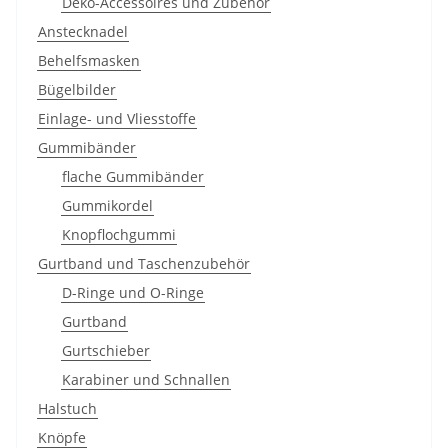
Deko-Accessoires und Zubehör
Anstecknadel
Behelfsmasken
Bügelbilder
Einlage- und Vliesstoffe
Gummibänder
flache Gummibänder
Gummikordel
Knopflochgummi
Gurtband und Taschenzubehör
D-Ringe und O-Ringe
Gurtband
Gurtschieber
Karabiner und Schnallen
Halstuch
Knöpfe