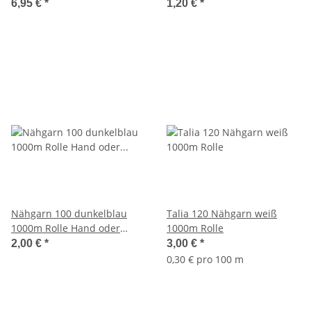
6,95 €
*
1,20 €
*
Nähgarn 100 dunkelblau
Talia 120 Nähgarn weiß
1000m Rolle Hand oder
1000m Rolle
Nähmaschine
2,00 €
*
3,00 €
*
0,30 € pro 100 m