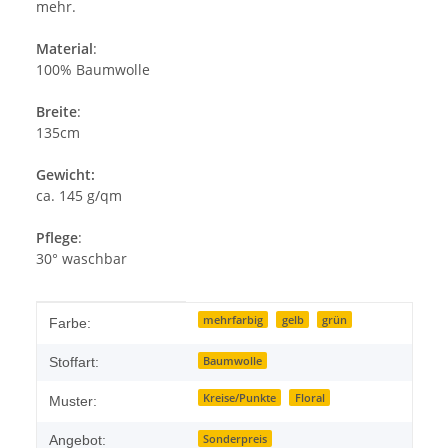
mehr.
Material
:
100% Baumwolle
Breite
:
135cm
Gewicht:
ca. 145 g/qm
Pflege
:
30° waschbar
Produkteigenschaft
Wert
mehrfarbig
gelb
grün
Farbe:
Baumwolle
Stoffart:
Kreise/Punkte
Floral
Muster:
Sonderpreis
Angebot: