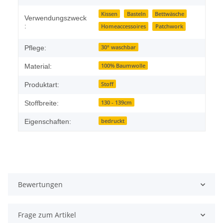
Kissen
Basteln
Bettwäsche
Verwendungszweck
:
Homeaccessoires
Patchwork
30° waschbar
Pflege:
100% Baumwolle
Material:
Stoff
Produktart:
130 - 139cm
Stoffbreite:
bedruckt
Eigenschaften:
Bewertungen
Frage zum Artikel