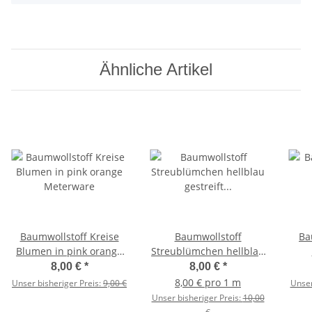
Ähnliche Artikel
Baumwollstoff Kreise
Baumwollstoff
Ba
Blumen in pink orange
Streublümchen hellblau
Meterware
gestreift Meterware
8,00 €
*
8,00 €
*
8,00 € pro 1 m
Unser bisheriger Preis:
9,00 €
Unser
Unser bisheriger Preis:
10,00