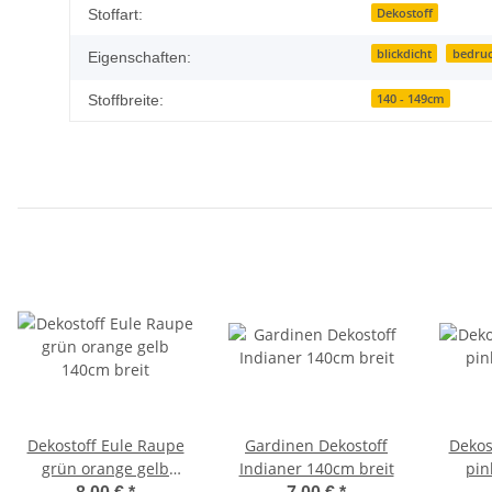
Dekostoff
Stoffart:
blickdicht
bedruc
Eigenschaften:
140 - 149cm
Stoffbreite:
Dekostoff Eule Raupe
Gardinen Dekostoff
Dekos
grün orange gelb
Indianer 140cm breit
pin
140cm breit