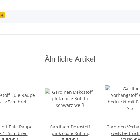
kt
Ähnliche Artikel
toff Eule Raupe
Gardinen Dekostoff
Gardinen Vorha
k 145cm breit
pink coole Kuh in
weiß bedruck
schwarz weiß
Papagei A