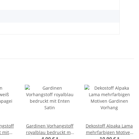
ngstoff
Gardinen Vorhangstoff
Dekostoff Alpaka Lama
t mit
royalblau bedruckt mit
mehrfarbigen Motiven
ra
Enten Satin
Gardinen Vorhang