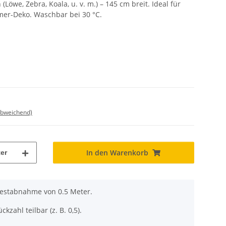
(Löwe, Zebra, Koala, u. v. m.) – 145 cm breit. Ideal für
mer-Deko. Waschbar bei 30 °C.
abweichend)
In den Warenkorb
er
destabnahme von 0.5 Meter.
ckzahl teilbar (z. B. 0,5).