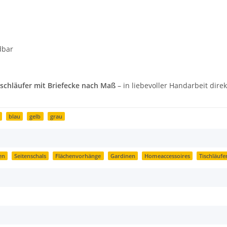
dbar
ischläufer mit Briefecke nach Maß
– in liebevoller Handarbeit dire
blau
gelb
grau
en
Seitenschals
Flächenvorhänge
Gardinen
Homeaccessoires
Tischläufe