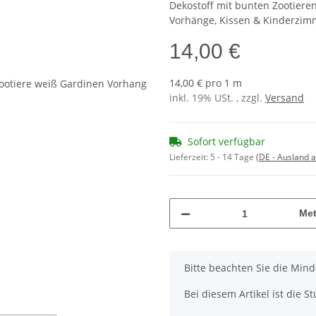
Dekostoff mit bunten Zootieren 
Vorhänge, Kissen & Kinderzim
14,00 €
14,00 € pro 1 m
inkl. 19% USt. , zzgl.
Versand
Sofort verfügbar
Lieferzeit:
5 - 14 Tage
(DE - Ausland 
Met
x
Bitte beachten Sie die Min
Bei diesem Artikel ist die Stü