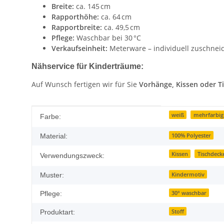
Breite:
ca. 145 cm
Rapporthöhe:
ca. 64 cm
Rapportbreite:
ca. 49,5 cm
Pflege:
Waschbar bei 30 °C
Verkaufseinheit:
Meterware – individuell zuschnei
Nähservice für Kinderträume:
Auf Wunsch fertigen wir für Sie
Vorhänge, Kissen oder T
Produkteigenschaft
Wert
weiß
mehrfarbig
Farbe:
100% Polyester
Material:
Kissen
Tischdeck
Verwendungszweck:
Kindermotiv
Muster:
30° waschbar
Pflege:
Stoff
Produktart: