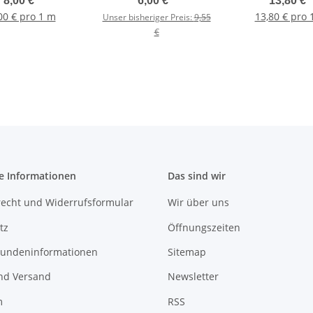
8,00 €
*
6,00 €
*
13,80 €
*
00 € pro 1 m
13,80 € pro 
Unser bisheriger Preis:
9,55
€
e Informationen
Das sind wir
recht und Widerrufsformular
Wir über uns
tz
Öffnungszeiten
undeninformationen
Sitemap
nd Versand
Newsletter
m
RSS