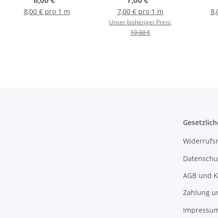
8,00 €
*
7,00 €
*
8,00 € pro 1 m
7,00 € pro 1 m
8,
Unser bisheriger Preis:
10,00 €
Gesetzlich
Widerrufs
Datenschu
AGB und K
Zahlung u
Impressu