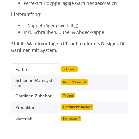
Perfekt für doppellagige Gardinendekoration
Lieferumfang:
1 Doppelträger (zweiteilig)
Inkl. Schrauben, Dübel & Abdeckkappe
Stabile Wandmontage trifft auf modernes Design – für
Gardinen mit System.
Produkteigenschaft
Wert
schwarz
Farbe:
Schienen/Rohrsyst
Rohr 20mm Ø
em:
Träger
Gardinen Zubehör:
Gardinenzubehör
Produktart:
Kunststoff
Material: