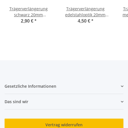
Trägerverlängerung
Trägerverlängerung
Tr
schwarz 20mm
edelstahloptik 20mm
me
Gardinenstangen
Gardinenstangen
G
2,90 €
*
4,50 €
*
Gesetzliche Informationen
Das sind wir
Vertrag widerrufen