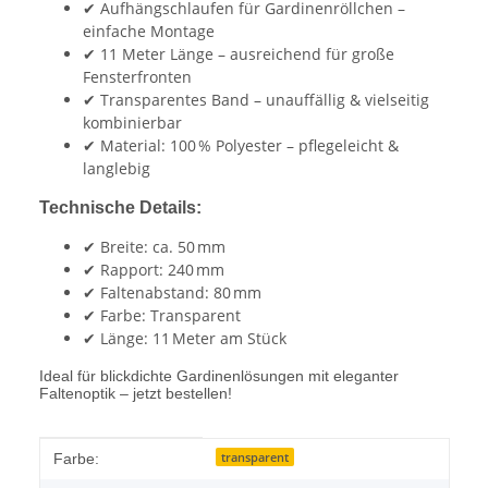
✔ Aufhängschlaufen für Gardinenröllchen –
einfache Montage
✔ 11 Meter Länge – ausreichend für große
Fensterfronten
✔ Transparentes Band – unauffällig & vielseitig
kombinierbar
✔ Material: 100 % Polyester – pflegeleicht &
langlebig
Technische Details:
✔ Breite: ca. 50 mm
✔ Rapport: 240 mm
✔ Faltenabstand: 80 mm
✔ Farbe: Transparent
✔ Länge: 11 Meter am Stück
Ideal für blickdichte Gardinenlösungen mit eleganter
Faltenoptik – jetzt bestellen!
Produkteigenschaft
Wert
transparent
Farbe: