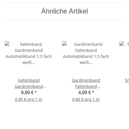
Ähnliche Artikel
Faltenband
Gardinenband
S
Gardinenband
Faltenband
Automatikband 1:3 fach
Automatikband 1:3 fach
9,00 €
*
4,00 €
*
weiß 30 Meter
weiß 10 Meter
0,30 € pro 1 m
0,40 € pro 1 m