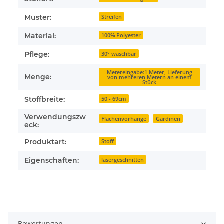
Muster:
Streifen
Material:
100% Polyester
Pflege:
30° waschbar
Metereingabe:1 Meter, Lieferung
Menge:
von mehreren Metern an einem
Stück
Stoffbreite:
50 - 69cm
Verwendungszw
Flächenvorhänge
Gardinen
eck:
Produktart:
Stoff
Eigenschaften:
lasergeschnitten
Bewertungen