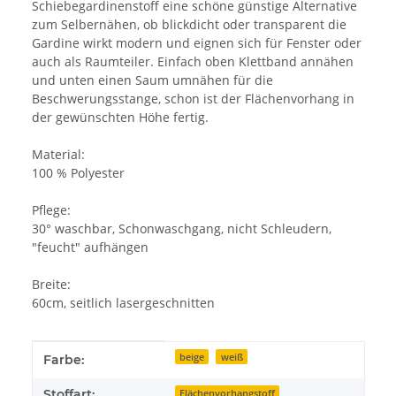
Schiebegardinenstoff eine schöne günstige Alternative
zum Selbernähen, ob blickdicht oder transparent die
Gardine wirkt modern und eignen sich für Fenster oder
auch als Raumteiler. Einfach oben Klettband annähen
und unten einen Saum umnähen für die
Beschwerungsstange, schon ist der Flächenvorhang in
der gewünschten Höhe fertig.
Material:
100 % Polyester
Pflege:
30° waschbar, Schonwaschgang, nicht Schleudern,
"feucht" aufhängen
Breite:
60cm, seitlich lasergeschnitten
Produkteigenschaft
Wert
beige
weiß
Farbe:
Stoffart:
Flächenvorhangstoff