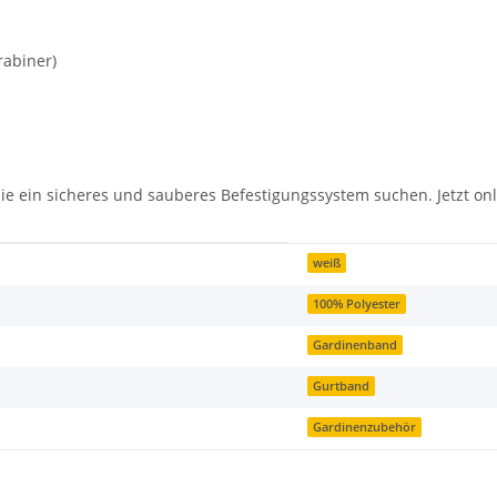
rabiner)
e ein sicheres und sauberes Befestigungssystem suchen. Jetzt onl
weiß
100% Polyester
Gardinenband
Gurtband
Gardinenzubehör