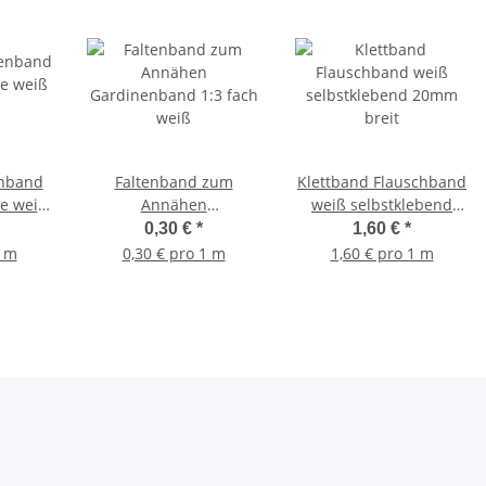
enband
Faltenband zum
Klettband Flauschband
Annähen
weiß selbstklebend
Gardinenband 1:3 fach
20mm breit
0,30 €
*
1,60 €
*
weiß
1 m
0,30 € pro 1 m
1,60 € pro 1 m