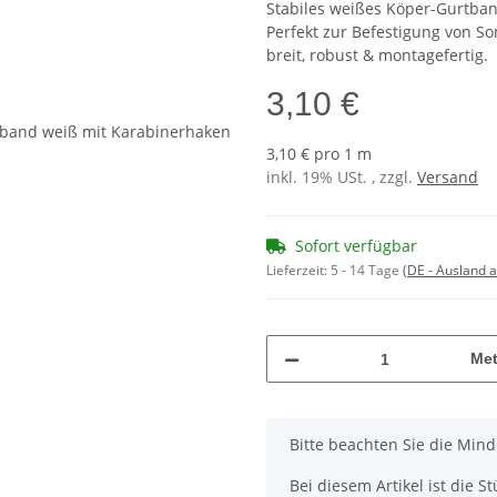
Stabiles weißes Köper-Gurtban
Perfekt zur Befestigung von S
breit, robust & montagefertig.
3,10 €
3,10 € pro 1 m
inkl. 19% USt. , zzgl.
Versand
Sofort verfügbar
Lieferzeit:
5 - 14 Tage
(DE - Ausland 
Met
x
Bitte beachten Sie die Min
Bei diesem Artikel ist die Stü