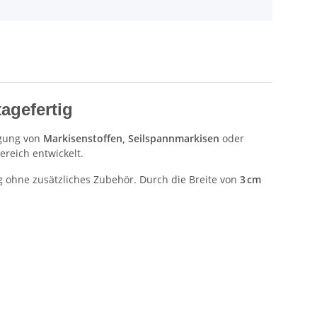
agefertig
igung von
Markisenstoffen, Seilspannmarkisen
oder
reich entwickelt.
g ohne zusätzliches Zubehör. Durch die Breite von
3 cm