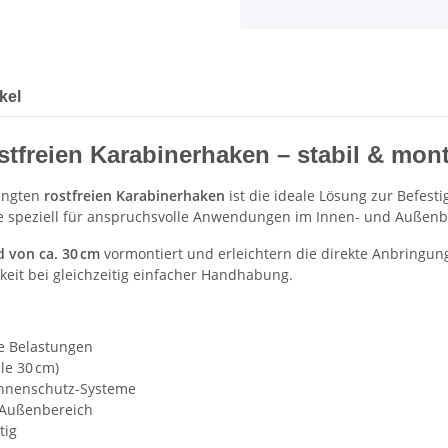
kel
freien Karabinerhaken – stabil & mont
ängten
rostfreien Karabinerhaken
ist die ideale Lösung zur Befest
e speziell für anspruchsvolle Anwendungen im Innen- und Außenbe
 von ca. 30 cm
vormontiert und erleichtern die direkte Anbringun
keit bei gleichzeitig einfacher Handhabung.
ke Belastungen
le 30 cm)
onnenschutz-Systeme
 Außenbereich
tig