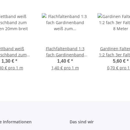
ettband weiß
Flachfaltenband 1:3
Gardinen Falt
uschband zum
fach Gardinenband
1:2 fach 3er Falte weiß
en 20mm breit
weiß zum Annähen
8 Meter
1,30 €
*
1,40 €
*
5,60 €
*
30 € pro 1 m
1,40 € pro 1 m
0,70 € pro 
e Informationen
Das sind wir