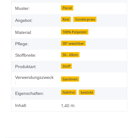
Floral
Muster:
Rest
Sonderpreis
Angebot:
100% Polyester
Material:
30° waschbar
Pflege:
50 - 69cm
Stoffbreite:
Stoff
Produktart:
Verwendungszweck
Gardinen
:
Nähfrei
bestickt
Eigenschaften:
1,40 m
Inhalt: