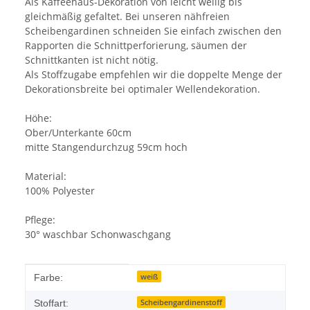
Als Kaffeehaus-Dekoration von leicht wellig bis
gleichmäßig gefaltet. Bei unseren nähfreien
Scheibengardinen schneiden Sie einfach zwischen den
Rapporten die Schnittperforierung, säumen der
Schnittkanten ist nicht nötig.
Als Stoffzugabe empfehlen wir die doppelte Menge der
Dekorationsbreite bei optimaler Wellendekoration.
Höhe:
Ober/Unterkante 60cm
mitte Stangendurchzug 59cm hoch
Material:
100% Polyester
Pflege:
30° waschbar Schonwaschgang
Produkteigenschaft
Wert
weiß
Farbe:
Scheibengardinenstoff
Stoffart: