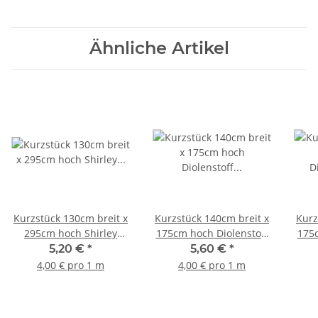
Ähnliche Artikel
Kurzstück 130cm breit x
Kurzstück 140cm breit x
Kurz
295cm hoch Shirley
175cm hoch Diolenstoff
175c
Diolenstoff weiß
Noppen feine
feine
5,20 €
*
5,60 €
*
längststreifen
längststreifen weiß
4,00 € pro 1 m
4,00 € pro 1 m