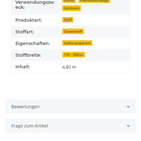
Stores
Flächenvorhänge
Verwendungszw
eck:
Gardinen
Produktart:
Stoff
Stoffart:
Diolenstoff
Eigenschaften:
halbtransparent
Stoffbreite:
170 - 320cm
Inhalt:
4,80 m
Bewertungen
Frage zum Artikel