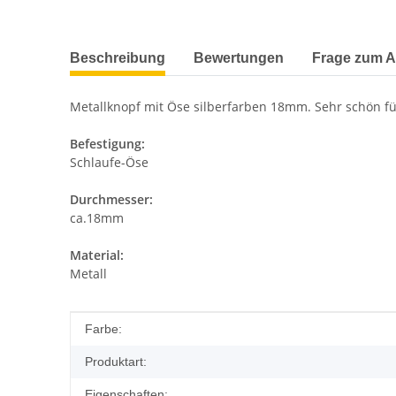
weitere Registerkarten anzeigen
Beschreibung
Bewertungen
Frage zum Ar
Metallknopf mit Öse silberfarben 18mm. Sehr schön für
Befestigung:
Schlaufe-Öse
Durchmesser:
ca.18mm
Material:
Metall
Produkteigenschaft
Wert
Farbe:
Produktart:
Eigenschaften: