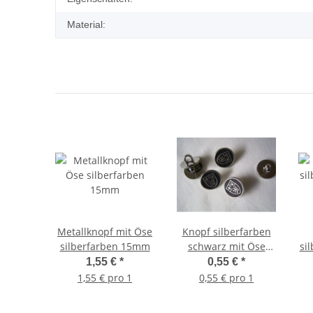
Material:
Metallknopf mit Öse
Knopf silberfarben
silberfarben 15mm
schwarz mit Öse
si
15mm
1,55 €
*
0,55 €
*
1,55 € pro 1
0,55 € pro 1