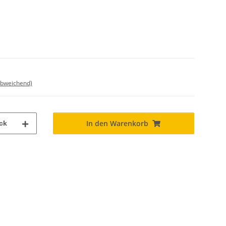
abweichend)
In den Warenkorb
ck