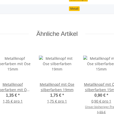
Metall
Ähnliche Artikel
Metallknopf
Metallknopf mit Öse
Metallknopf mit 
lberfarben mit Öse
silberfarben 19mm
silberfarben 15
15mm
1,35 €
*
1,75 €
*
0,90 €
*
1,35 € pro 1
1,75 € pro 1
0,90 € pro 1
Unser bisheriger Pre
1,55 €