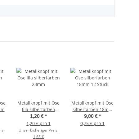
Öse
Metallknopf mit Öse
Metallknopf mit Öse
Metal
mm
lila silberfarben
silberfarben 18mm
mit
23mm
12 Stück
1,20 €
*
9,00 €
*
1,20 € pro 1
0,75 € pro 1
1,
is:
Unser bisheriger Preis:
1,65 €