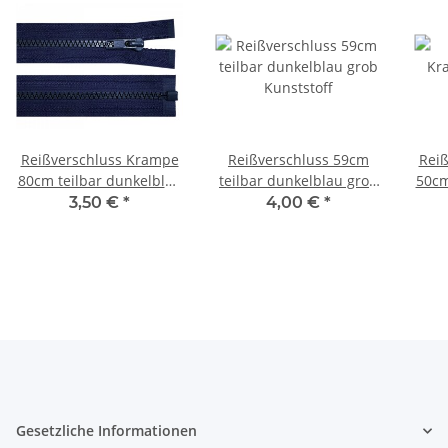
Reißverschluss Krampe
Reißverschluss 59cm
Rei
80cm teilbar dunkelblau
teilbar dunkelblau grob
50cm
Kunststoff
Kunststoff
3,50 €
*
4,00 €
*
Gesetzliche Informationen