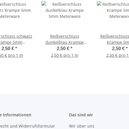
rschluss schwarz
Reißverschluss
Reißverschlus
rampe 5mm
dunkelblau Krampe
Krampe 5
Meterware
5mm Meterware
Meterwar
2,50 €
*
2,50 €
*
2,50 €
*
50 € pro 1 m
2,50 € pro 1 m
2,50 € pro 
e Informationen
Das sind wir
recht und Widerrufsformular
Wir über uns