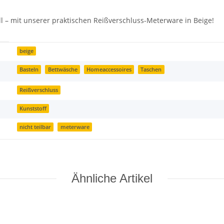
ll – mit unserer praktischen Reißverschluss-Meterware in Beige!
beige
Basteln
Bettwäsche
Homeaccessoires
Taschen
Reißverschluss
Kunststoff
nicht teilbar
meterware
Ähnliche Artikel