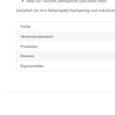
Ideal für Taschen, Bettwäsche und vieles mehr
Gestalten Sie Ihre Nähprojekte hochwertig und individue
Produkteigenschaft
Wert
Farbe:
Verwendungszweck:
Produktart:
Material:
Eigenschaften: