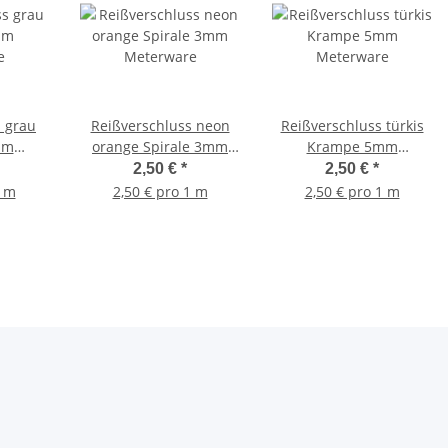
s grau
Reißverschluss neon
Reißverschluss türkis
mm
orange Spirale 3mm
Krampe 5mm
e
Meterware
Meterware
2,50 €
*
2,50 €
*
1 m
2,50 € pro 1 m
2,50 € pro 1 m