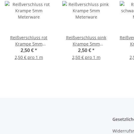
Reißverschluss rot
Reißverschluss pink
Reißve
Krampe 5mm
Krampe 5mm
K
Meterware
Meterware
2,50 €
*
2,50 €
*
2,50 € pro 1 m
2,50 € pro 1 m
2,
Gesetzlich
Widerrufs