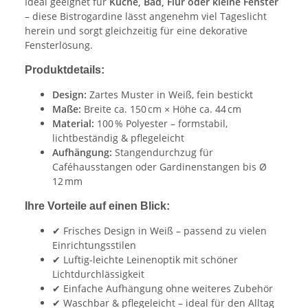
Ideal geeignet für
Küche, Bad, Flur oder kleine Fenster
– diese Bistrogardine lässt angenehm viel Tageslicht
herein und sorgt gleichzeitig für eine dekorative
Fensterlösung.
Produktdetails:
Design:
Zartes Muster in Weiß, fein bestickt
Maße:
Breite ca. 150 cm × Höhe ca. 44 cm
Material:
100 % Polyester – formstabil,
lichtbeständig & pflegeleicht
Aufhängung:
Stangendurchzug für
Caféhausstangen oder Gardinenstangen bis Ø
12 mm
Ihre Vorteile auf einen Blick:
✔ Frisches Design in Weiß – passend zu vielen
Einrichtungsstilen
✔ Luftig-leichte Leinenoptik mit schöner
Lichtdurchlässigkeit
✔ Einfache Aufhängung ohne weiteres Zubehör
✔ Waschbar & pflegeleicht – ideal für den Alltag