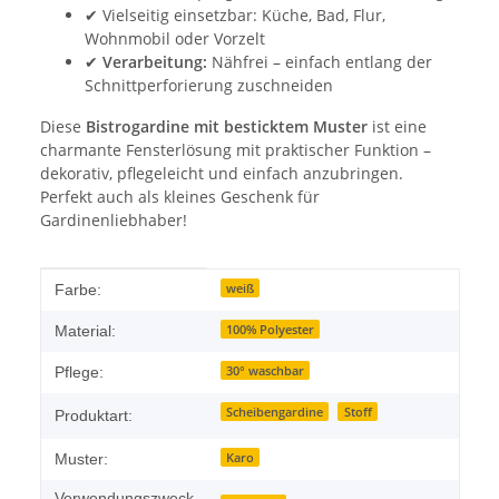
✔ Vielseitig einsetzbar: Küche, Bad, Flur,
Wohnmobil oder Vorzelt
✔
Verarbeitung:
Nähfrei – einfach entlang der
Schnittperforierung zuschneiden
Diese
Bistrogardine mit besticktem Muster
ist eine
charmante Fensterlösung mit praktischer Funktion –
dekorativ, pflegeleicht und einfach anzubringen.
Perfekt auch als kleines Geschenk für
Gardinenliebhaber!
Produkteigenschaft
Wert
weiß
Farbe:
100% Polyester
Material:
30° waschbar
Pflege:
Scheibengardine
Stoff
Produktart:
Karo
Muster:
Verwendungszweck