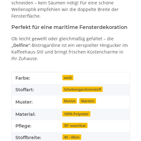
schneiden – kein Säumen nötig! Für eine schöne
Wellenoptik empfehlen wir die doppelte Breite der
Fensterfläche.
Perfekt für eine maritime Fensterdekoration
Ob leicht gewellt oder gleichmäßig gefaltet – die
„Delfine“
-Bistrogardine ist ein verspielter Hingucker im
Kaffeehaus-Stil und bringt frischen Küstencharme in
Ihr Zuhause.
Produkteigenschaft
Wert
Farbe:
weiß
Stoffart:
Scheibengardinenstoff
Motive
Maritim
Muster:
Material:
100% Polyester
Pflege:
30° waschbar
Stoffbreite:
40 - 49cm