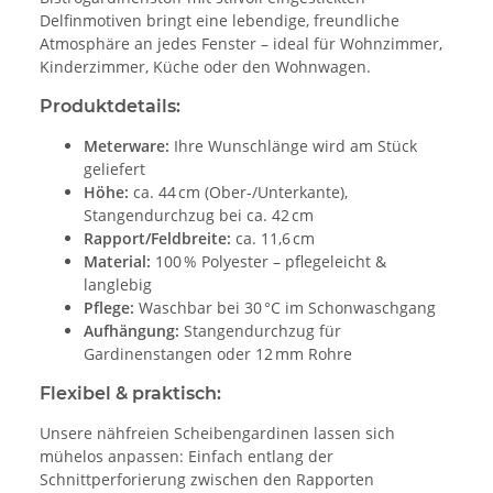
Delfinmotiven bringt eine lebendige, freundliche
Atmosphäre an jedes Fenster – ideal für Wohnzimmer,
Kinderzimmer, Küche oder den Wohnwagen.
Produktdetails:
Meterware:
Ihre Wunschlänge wird am Stück
geliefert
Höhe:
ca. 44 cm (Ober-/Unterkante),
Stangendurchzug bei ca. 42 cm
Rapport/Feldbreite:
ca. 11,6 cm
Material:
100 % Polyester – pflegeleicht &
langlebig
Pflege:
Waschbar bei 30 °C im Schonwaschgang
Aufhängung:
Stangendurchzug für
Gardinenstangen oder 12 mm Rohre
Flexibel & praktisch:
Unsere nähfreien Scheibengardinen lassen sich
mühelos anpassen: Einfach entlang der
Schnittperforierung zwischen den Rapporten