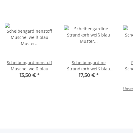
Scheibengardinenstoff
Scheibengardine
Muschel weiß blau
Strandkorb weiß blau
Sch
Muster 45cm hoch
Muster 145cmx45cm
Leuc
13,50 €
*
17,50 €
*
hoch
Unser