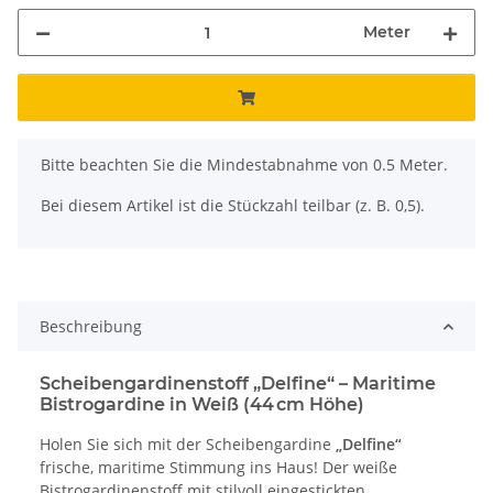
Meter
x
Bitte beachten Sie die Mindestabnahme von 0.5 Meter.
Bei diesem Artikel ist die Stückzahl teilbar (z. B. 0,5).
Beschreibung
Scheibengardinenstoff „Delfine“ – Maritime
Bistrogardine in Weiß (44 cm Höhe)
Holen Sie sich mit der Scheibengardine
„Delfine“
frische, maritime Stimmung ins Haus! Der weiße
Bistrogardinenstoff mit stilvoll eingestickten