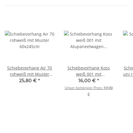
Schiebevorhang Air 70
Schiebevorhang Koss
Schi
rohweiß mit Muster
weiß 001 mit
uni 
60x245cm
Alupaneelwagen
25,80 €
*
16,00 €
*
60x245cm
Unser bisheriger Preis:
19,90
€