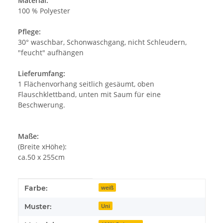
Material:
100 % Polyester
Pflege:
30° waschbar, Schonwaschgang, nicht Schleudern,
"feucht" aufhängen
Lieferumfang:
1 Flächenvorhang seitlich gesäumt, oben
Flauschklettband, unten mit Saum für eine
Beschwerung.
Maße:
(Breite xHöhe):
ca.50 x 255cm
Produkteigenschaft
Wert
Farbe:
weiß
Muster:
Uni