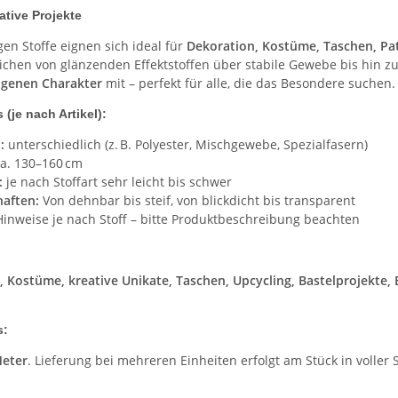
eative Projekte
en Stoffe eignen sich ideal für
Dekoration, Kostüme, Taschen, Pa
ichen von glänzenden Effektstoffen über stabile Gewebe bis hin zu 
igenen Charakter
mit – perfekt für alle, die das Besondere suchen.
 (je nach Artikel):
:
unterschiedlich (z. B. Polyester, Mischgewebe, Spezialfasern)
a. 130–160 cm
:
je nach Stoffart sehr leicht bis schwer
haften:
Von dehnbar bis steif, von blickdicht bis transparent
inweise je nach Stoff – bitte Produktbeschreibung beachten
, Kostüme, kreative Unikate, Taschen, Upcycling, Bastelprojekte,
s:
Meter
. Lieferung bei mehreren Einheiten erfolgt am Stück in voller S