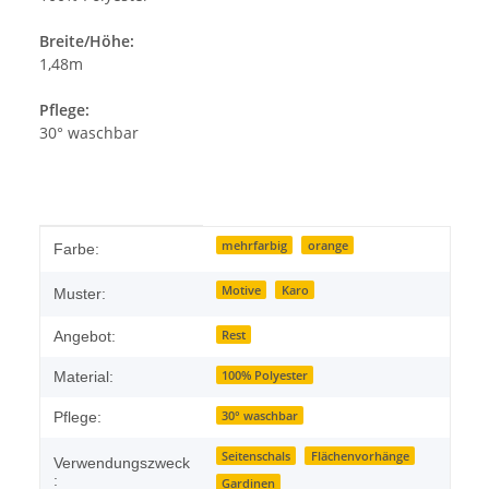
Breite/Höhe:
1,48m
Pflege:
30° waschbar
Produkteigenschaft
Wert
mehrfarbig
orange
Farbe:
Motive
Karo
Muster:
Rest
Angebot:
100% Polyester
Material:
30° waschbar
Pflege:
Seitenschals
Flächenvorhänge
Verwendungszweck
:
Gardinen