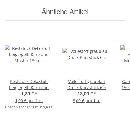
Ähnliche Artikel
Reststück Dekostoff
Voilestoff graublau
Gar
beige/gelb Karo und
Druck Kurzstück 6m
150
Muster 180 x 140cm
1,80 €
*
18,00 €
*
1,00 € pro 1 m
3,00 € pro 1 m
Unser bisheriger Preis:
5,40 €