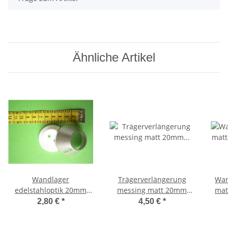
Ähnliche Artikel
Wandlager
Trägerverlängerung
Wan
edelstahloptik 20mm
messing matt 20mm
mat
Gardinenstangen
Gardinenstangen
G
2,80 €
*
4,50 €
*