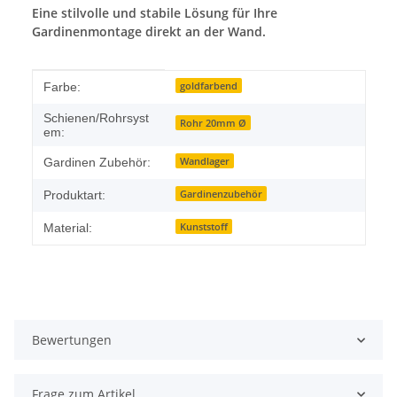
Eine stilvolle und stabile Lösung für Ihre
Gardinenmontage direkt an der Wand.
Produkteigenschaft
Wert
goldfarbend
Farbe:
Schienen/Rohrsyst
Rohr 20mm Ø
em:
Wandlager
Gardinen Zubehör:
Gardinenzubehör
Produktart:
Kunststoff
Material:
Bewertungen
Frage zum Artikel