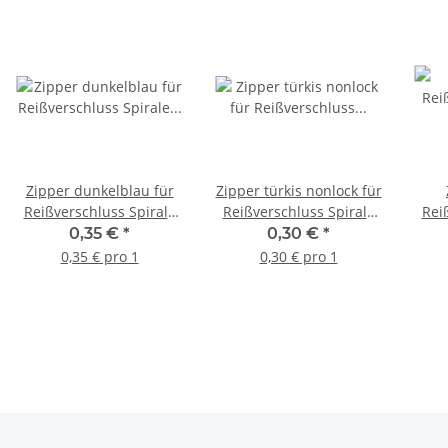
Zipper dunkelblau für
Zipper türkis nonlock für
Reißverschluss Spirale
Reißverschluss Spirale
Rei
5mm nonlock
3mm
0,35 €
*
0,30 €
*
0,35 € pro 1
0,30 € pro 1