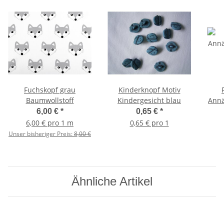
Fuchskopf grau
Kinderknopf Motiv
Baumwollstoff
Kindergesicht blau
Ann
6,00 €
*
0,65 €
*
6,00 € pro 1 m
0,65 € pro 1
Unser bisheriger Preis:
8,00 €
Ähnliche Artikel