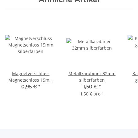
Magnetverschluss
Metallkarabiner 32mm
Ka
Magnetschloss 15mm
silberfarben
g
silberfarben
0,95 €
*
1,50 €
*
1,50 € pro 1