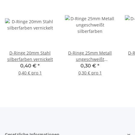
D-Ringe 20mm Stahl
D-Ringe 25mm Metall
D-R
silberfarben vernickelt
ungeschweißt
silberfarben
silb
0,40 €
*
0,30 €
*
0,40 € pro 1
0,30 € pro 1
Gesetzliche Informationen