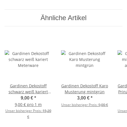
Ähnliche Artikel
Gardinen Dekostoff
Gardinen Dekostoff Karo
Gard
schwarz weiß kariert
Musterung mintgrün
Prin
Meterware
9,00 €
*
3,00 €
*
9,00 € pro 1 m
Unser bisheriger Preis:
9,00 €
Unser bisheriger Preis:
15,20
Unser
€