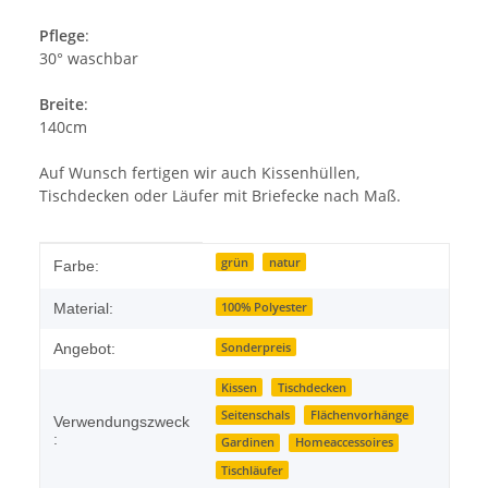
Pflege
:
30° waschbar
Breite
:
140cm
Auf Wunsch fertigen wir auch Kissenhüllen,
Tischdecken oder Läufer mit Briefecke nach Maß.
Produkteigenschaft
Wert
grün
natur
Farbe:
100% Polyester
Material:
Sonderpreis
Angebot:
Kissen
Tischdecken
Seitenschals
Flächenvorhänge
Verwendungszweck
:
Gardinen
Homeaccessoires
Tischläufer