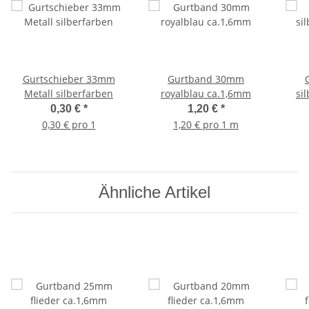
Gurtschieber 33mm
Gurtband 30mm
Metall silberfarben
royalblau ca.1,6mm
si
0,30 €
*
1,20 €
*
0,30 € pro 1
1,20 € pro 1 m
Ähnliche Artikel