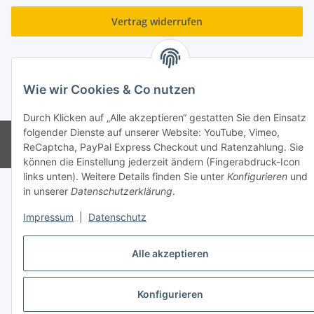
Vertrag widerrufen
Wie wir Cookies & Co nutzen
* Alle Preise inkl. gesetzlicher USt., zzgl.
Versand
Durch Klicken auf „Alle akzeptieren“ gestatten Sie den Einsatz
folgender Dienste auf unserer Website: YouTube, Vimeo,
© Hartmut Röttger
ReCaptcha, PayPal Express Checkout und Ratenzahlung. Sie
Powered by
JTL-Shop
können die Einstellung jederzeit ändern (Fingerabdruck-Icon
links unten). Weitere Details finden Sie unter
Konfigurieren
und
in unserer
Datenschutzerklärung
.
Impressum
|
Datenschutz
Alle akzeptieren
Konfigurieren