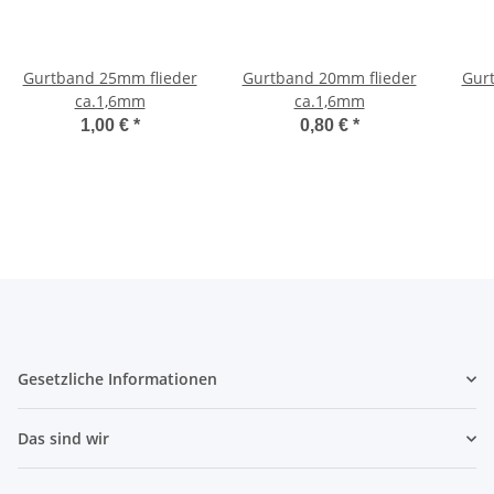
Gurtband 25mm flieder
Gurtband 20mm flieder
Gur
ca.1,6mm
ca.1,6mm
1,00 €
*
0,80 €
*
Gesetzliche Informationen
Das sind wir