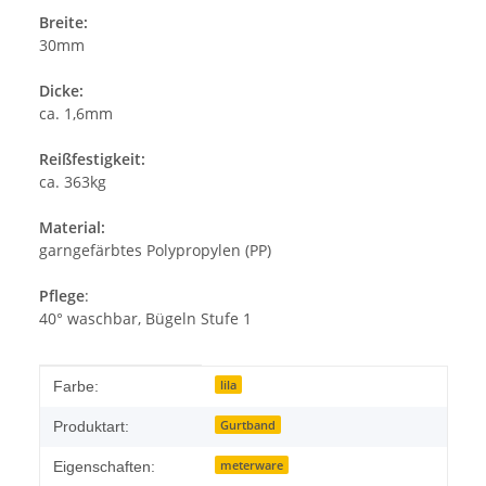
Breite:
30mm
Dicke:
ca. 1,6mm
Reißfestigkeit:
ca. 363kg
Material:
garngefärbtes Polypropylen (PP)
Pflege
:
40° waschbar, Bügeln Stufe 1
Produkteigenschaft
Wert
lila
Farbe:
Gurtband
Produktart:
meterware
Eigenschaften: