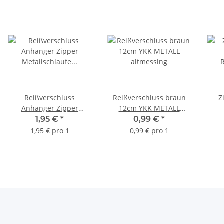
Reißverschluss
Reißverschluss braun
Z
Anhänger Zipper
12cm YKK METALL
Metallschlaufe Bärchen
altmessing
Rei
1,95 €
*
0,99 €
*
1,95 € pro 1
0,99 € pro 1