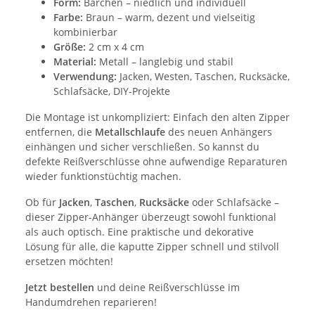
Form:
Bärchen – niedlich und individuell
Farbe:
Braun – warm, dezent und vielseitig
kombinierbar
Größe:
2 cm x 4 cm
Material:
Metall – langlebig und stabil
Verwendung:
Jacken, Westen, Taschen, Rucksäcke,
Schlafsäcke, DIY-Projekte
Die Montage ist unkompliziert: Einfach den alten Zipper
entfernen, die
Metallschlaufe
des neuen Anhängers
einhängen und sicher verschließen. So kannst du
defekte Reißverschlüsse ohne aufwendige Reparaturen
wieder funktionstüchtig machen.
Ob für
Jacken
,
Taschen
,
Rucksäcke
oder Schlafsäcke –
dieser Zipper-Anhänger überzeugt sowohl funktional
als auch optisch. Eine praktische und dekorative
Lösung für alle, die kaputte Zipper schnell und stilvoll
ersetzen möchten!
Jetzt bestellen
und deine Reißverschlüsse im
Handumdrehen reparieren!