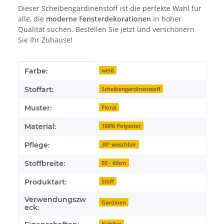
Dieser Scheibengardinenstoff ist die perfekte Wahl für
alle, die
moderne Fensterdekorationen
in hoher
Qualität suchen. Bestellen Sie jetzt und verschönern
Sie Ihr Zuhause!
Produkteigenschaft
Wert
Farbe:
weiß
Stoffart:
Scheibengardinenstoff
Muster:
Floral
Material:
100% Polyester
Pflege:
30° waschbar
Stoffbreite:
50 - 69cm
Produktart:
Stoff
Verwendungszw
Gardinen
eck:
Nähfrei