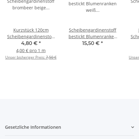
Kurzstück 120cm
Scheibengardinenstoff
Scheibengardinenstoff
bestickt Blumenranken
Sch
brombeer beige Blüten
weiß 60cm hoch
g
4,80 €
*
15,50 €
*
Blumen 60cm hoch
be
4,00 € pro 1 m
Unser bisheriger Preis:
7,50 €
Unser
Gesetzliche Informationen