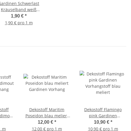
Gardinen Schwerlast
Kräuselband weiß
0mm breit Meterware
1,90 €
*
1,90 € pro 1 m
stoff
Dekostoff Maritim
Dekostoff Flamingo
 dimout
Poseidon blau meliert
pink Gardinen
hang
Gardinen Vorhang
Vorhangstoff blau
12,00 €
*
10,90 €
*
meliert
1 m
12,00 € pro 1 m
10,90 € pro 1 m