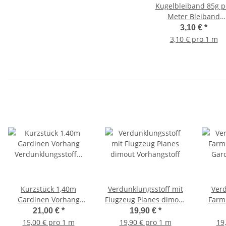
Kugelbleiband 85g p
Meter Bleiband
Beschwerung
3,10 €
*
3,10 € pro 1 m
Kurzstück 1,40m
Verdunklungsstoff mit
Verd
Gardinen Vorhang
Flugzeug Planes dimout
Farm
Verdunklungsstoff
Vorhangstoff
Gar
21,00 €
*
19,90 €
*
Planeten im Weltraum
15,00 € pro 1 m
19,90 € pro 1 m
19