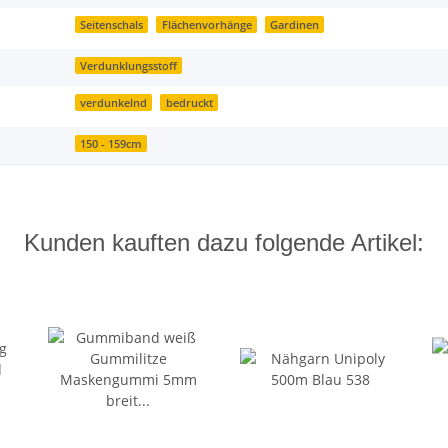
Seitenschals
Flächenvorhänge
Gardinen
Verdunklungsstoff
verdunkelnd
bedruckt
150 - 159cm
Kunden kauften dazu folgende Artikel: