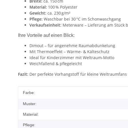
Breite:
ca. 150 cm
Material:
100 % Polyester
Gewicht:
ca. 230 g/m²
Pflege:
Waschbar bei 30 °C im Schonwaschgang
Verkaufseinheit:
Meterware – Lieferung am Stück 
Ihre Vorteile auf einen Blick:
Dimout – für angenehme Raumabdunkelung
Mit Thermoeffekt – Wärme- & Kälteschutz
Ideal für Kinderzimmer mit Weltraum-Motto
Weichfallend & pflegeleicht
Fazit:
Der perfekte Vorhangstoff für kleine Weltraumfans –
Produkteigenschaft
Wert
Farbe:
Muster:
Material:
Pflege: