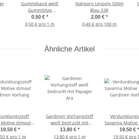
er
Gummiband weiß
Nähgarn Unipoly 500m
Gummilitze
Blau 538
Maskengummi 5mm
3
0,50 €
*
2,00 €
*
breit Meterware
0,50 € pro 1 m
0,40 € pro 100 m
Ähnliche Artikel
unklungsstoff
Gardinen Vorhangstoff
Verdunklungs
 Motive dimout
weiß bedruckt mit
Savanna Motive
dinen Vorhang
Papagei Ara
Gardinen Vor
19,50 €
*
13,80 €
*
19,50 €
*
,50 € pro 1 m
13,80 € pro 1 m
19,50 € pro 