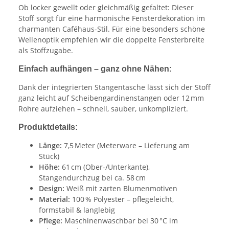
Ob locker gewellt oder gleichmäßig gefaltet: Dieser
Stoff sorgt für eine harmonische Fensterdekoration im
charmanten Caféhaus-Stil. Für eine besonders schöne
Wellenoptik empfehlen wir die doppelte Fensterbreite
als Stoffzugabe.
Einfach aufhängen – ganz ohne Nähen:
Dank der integrierten Stangentasche lässt sich der Stoff
ganz leicht auf Scheibengardinenstangen oder 12 mm
Rohre aufziehen – schnell, sauber, unkompliziert.
Produktdetails:
Länge:
7,5 Meter (Meterware – Lieferung am
Stück)
Höhe:
61 cm (Ober-/Unterkante),
Stangendurchzug bei ca. 58 cm
Design:
Weiß mit zarten Blumenmotiven
Material:
100 % Polyester – pflegeleicht,
formstabil & langlebig
Pflege:
Maschinenwaschbar bei 30 °C im