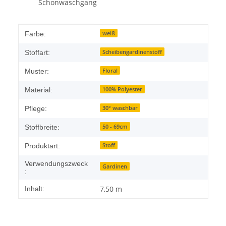
Schonwaschgang
Produkteigenschaft
Wert
weiß
Farbe:
Scheibengardinenstoff
Stoffart:
Floral
Muster:
100% Polyester
Material:
30° waschbar
Pflege:
50 - 69cm
Stoffbreite:
Stoff
Produktart:
Verwendungszweck
Gardinen
:
7,50 m
Inhalt: