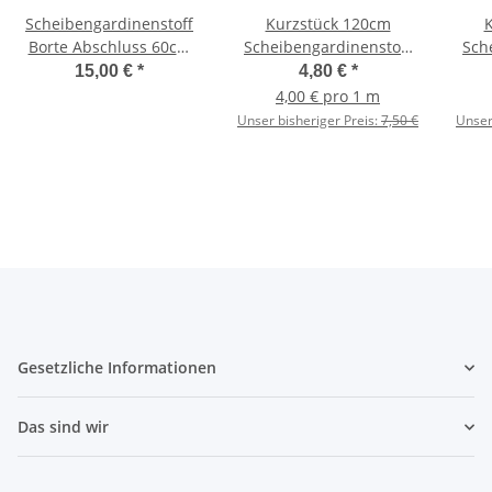
Scheibengardinenstoff
Kurzstück 120cm
Borte Abschluss 60cm
Scheibengardinenstoff
Sch
hoch
brombeer beige Blüten
weiß
15,00 €
*
4,80 €
*
Blumen 60cm hoch
4,00 € pro 1 m
Unser bisheriger Preis:
7,50 €
Unser
Gesetzliche Informationen
Das sind wir